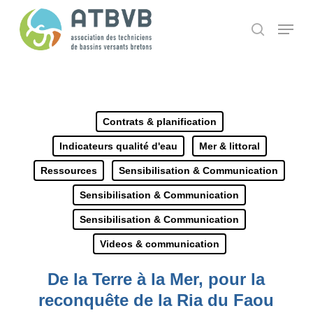
Skip
Panneau de gestion des cookies
Menu
search
to
main
content
Contrats & planification
Indicateurs qualité d'eau
Mer & littoral
Ressources
Sensibilisation & Communication
Sensibilisation & Communication
Sensibilisation & Communication
Videos & communication
De la Terre à la Mer, pour la
reconquête de la Ria du Faou