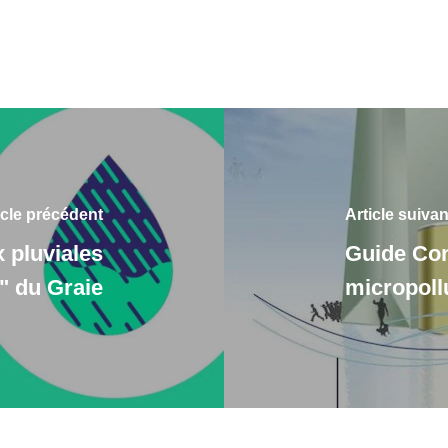
icle précédent
Article suivan
 pluviales
Guide Con
e" du Graie
micropollu