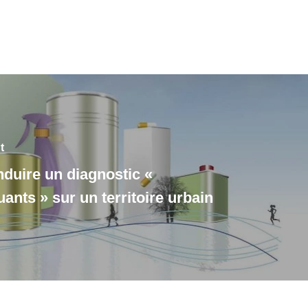
t
duire un diagnostic «
ants » sur un territoire urbain