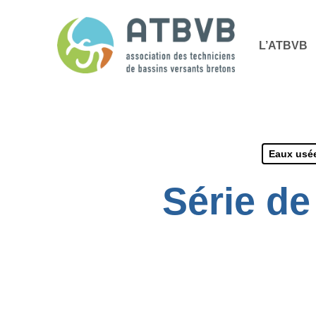
Skip
Panneau de gestion des cookies
to
L’ATBVB
main
content
Eaux usée
Série de