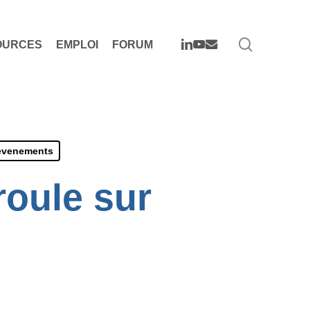
search
LINKEDIN
YOUTUBE
EMAIL
OURCES
EMPLOI
FORUM
 èvenements
roule sur