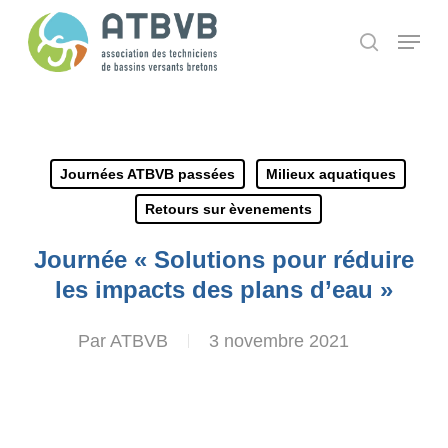
Skip
Panneau de gestion des cookies
Menu
search
to
main
content
Journées ATBVB passées
Milieux aquatiques
Retours sur èvenements
Journée « Solutions pour réduire
les impacts des plans d’eau »
Par
ATBVB
3 novembre 2021