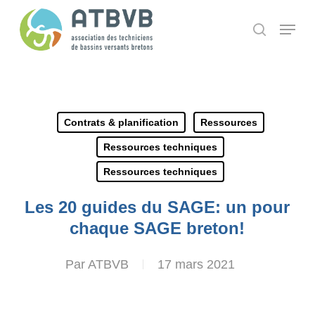
Skip
Panneau de gestion des cookies
Menu
search
to
main
content
Contrats & planification
Ressources
Ressources techniques
Ressources techniques
Les 20 guides du SAGE: un pour
chaque SAGE breton!
Par
ATBVB
17 mars 2021