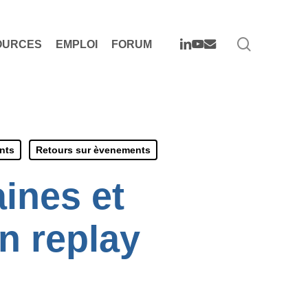
search
LINKEDIN
YOUTUBE
EMAIL
OURCES
EMPLOI
FORUM
nts
Retours sur èvenements
ines et
n replay