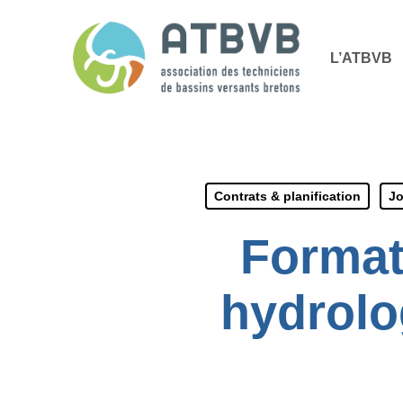
Skip
Panneau de gestion des cookies
to
L’ATBVB
main
content
Contrats & planification
Jo
Format
hydrolo