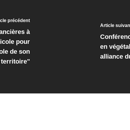
icle précédent
Article suivan
ancières à
Conférence
icole pour
en végétal
cole de son
alliance d
territoire"