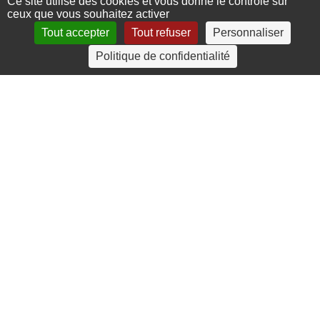
Ce site utilise des cookies et vous donne le contrôle sur
ceux que vous souhaitez activer
Tout accepter
Tout refuser
Personnaliser
4 rue Crec’h-Ugen
Politique de confidentialité
22810 Belle Isle en Terre
07 72 30 34 19
charlotte.leguenic@atbvb.fr
© 2026 ATBVB. Tous droits réservés |
Mentions légales
|
Politique de confidentialité