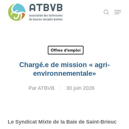
Skip
Panneau de gestion des cookies
Menu
search
to
main
content
Offres d'emploi
Chargé.e de mission « agri-
environnementale»
Par
ATBVB
30 juin 2026
Le Syndicat Mixte de la Baie de Saint-Brieuc