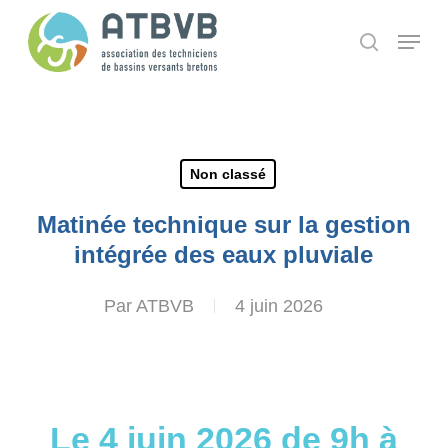
Skip
Panneau de gestion des cookies
Menu
search
to
main
content
Non classé
Matinée technique sur la gestion
intégrée des eaux pluviale
Par
ATBVB
4 juin 2026
Le 4 juin 2026 de 9h à