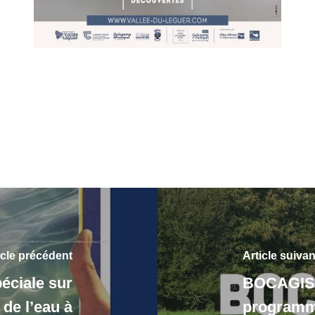
icle précédent
Article suivan
éciale sur
BOCAGISS
 de l’eau à
programm