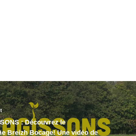
t
ONS : Découvrez le
e Breizh Bocage! Une vidéo de