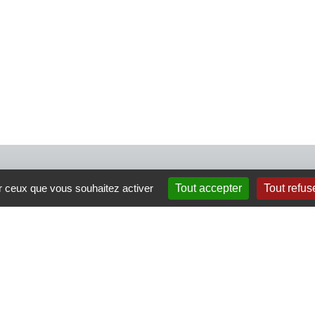
4 rue Crec’h-Ugen
ur ceux que vous souhaitez activer
Tout accepter
Tout refus
22810 Belle Isle en Terre
07 72 30 34 19
charlotte.leguenic@atbvb.fr