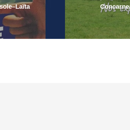
Isole–Laïta
Concarnea