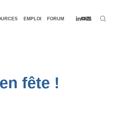
search
LINKEDIN
YOUTUBE
EMAIL
OURCES
EMPLOI
FORUM
n fête !