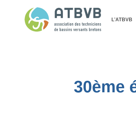
Skip
Panneau de gestion des cookies
to
L’ATBVB
main
content
30ème é