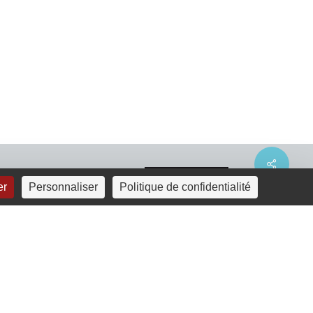
Share
er
Personnaliser
Politique de confidentialité
linkedin
youtube
email