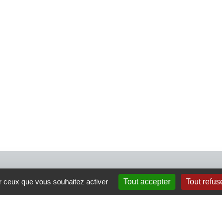
4 rue Crec’h-Ugen
ur ceux que vous souhaitez activer
Tout accepter
Tout refus
22810 Belle Isle en Terre
07 72 30 34 19