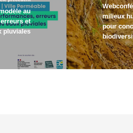
Webconfér
 modèle au
milieux h
 erreurs et
pour conci
 pluviales
biodiversi