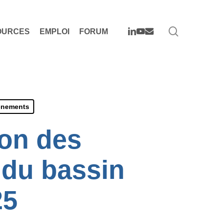
search
LINKEDIN
YOUTUBE
EMAIL
OURCES
EMPLOI
FORUM
enements
ion des
x du bassin
25