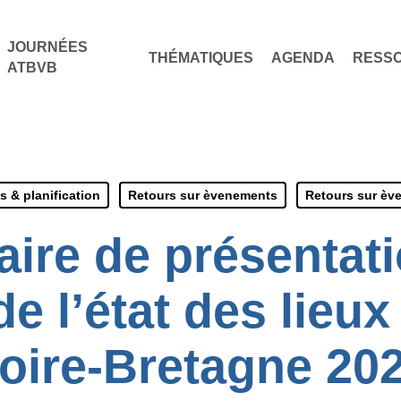
JOURNÉES
THÉMATIQUES
AGENDA
RESS
ATBVB
s & planification
Retours sur èvenements
Retours sur èv
ire de présentat
de l’état des lieu
oire-Bretagne 20