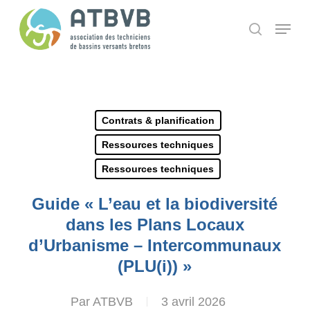
Skip
Panneau de gestion des cookies
Menu
search
to
main
content
Contrats & planification
Ressources techniques
Ressources techniques
Guide « L’eau et la biodiversité
dans les Plans Locaux
d’Urbanisme – Intercommunaux
(PLU(i)) »
Par
ATBVB
3 avril 2026