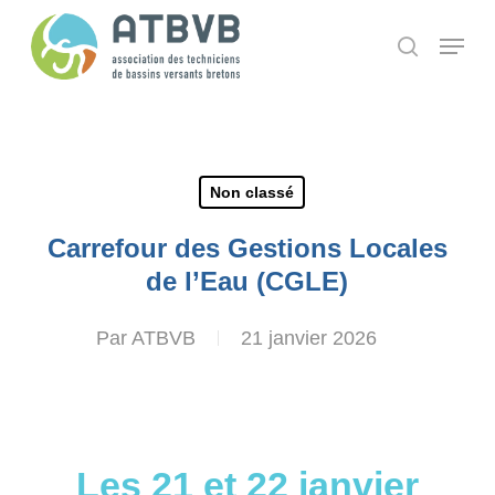
Skip
Panneau de gestion des cookies
Menu
search
to
main
content
Non classé
Carrefour des Gestions Locales
de l’Eau (CGLE)
Par
ATBVB
21 janvier 2026
Les 21 et 22 janvier