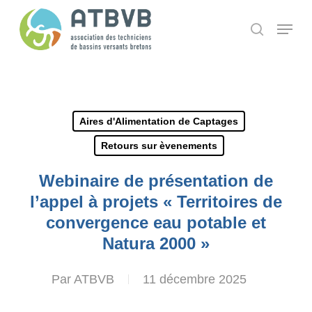
Skip
Panneau de gestion des cookies
Menu
search
to
main
content
Aires d'Alimentation de Captages
Retours sur èvenements
Webinaire de présentation de
l’appel à projets « Territoires de
convergence eau potable et
Natura 2000 »
Par
ATBVB
11 décembre 2025