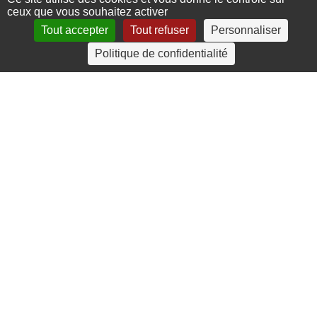
ceux que vous souhaitez activer
Tout accepter
Tout refuser
Personnaliser
4 rue Crec’h-Ugen
Politique de confidentialité
22810 Belle Isle en Terre
07 72 30 34 19
charlotte.leguenic@atbvb.fr
© 2026 ATBVB. Tous droits réservés |
Mentions légales
|
Politique de confidentialité