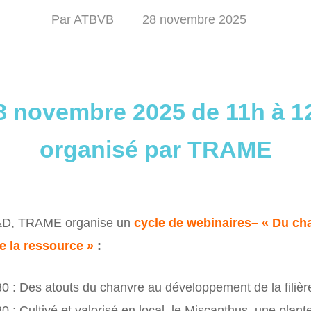
Par
ATBVB
28 novembre 2025
8 novembre 2025 de 11h à 1
organisé par TRAME
R&D, TRAME organise un
cycle de webinaires
– « Du ch
e la ressource »
:
 : Des atouts du chanvre au développement de la filièr
: Cultivé et valorisé en local, le Miscanthus, une plante