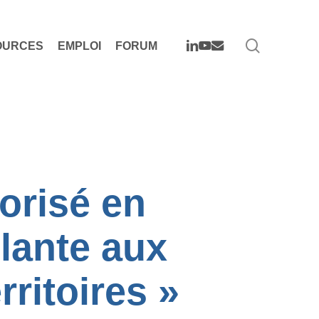
search
LINKEDIN
YOUTUBE
EMAIL
OURCES
EMPLOI
FORUM
lorisé en
plante aux
rritoires »