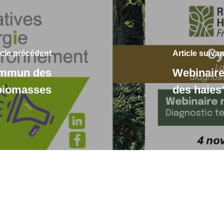
icle précédent
Article suivan
commun des
Webinaire 
biomasses
des haies