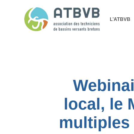
Skip
Panneau de gestion des cookies
to
L’ATBVB
main
content
Webinair
local, le
multiples 