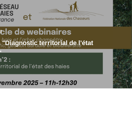
t
"Diagnostic territorial de l’état
"