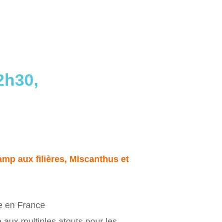
2h30,
amp aux filières, Miscanthus et
e en France
 aux multiples atouts pour les