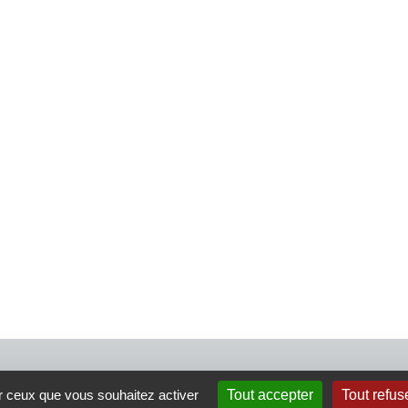
4 rue Crec’h-Ugen
ur ceux que vous souhaitez activer
Tout accepter
Tout refus