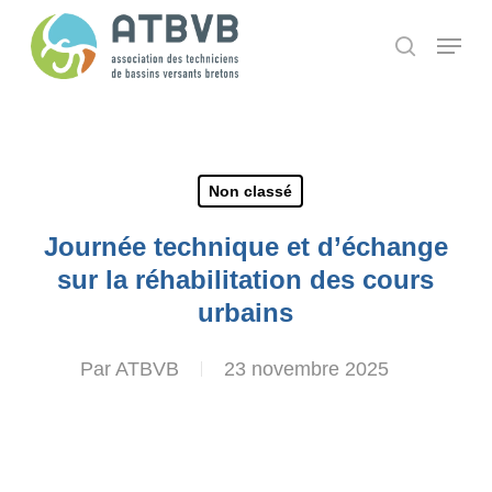
Skip
Panneau de gestion des cookies
Menu
search
to
main
content
Non classé
Journée technique et d’échange
sur la réhabilitation des cours
urbains
Par
ATBVB
23 novembre 2025