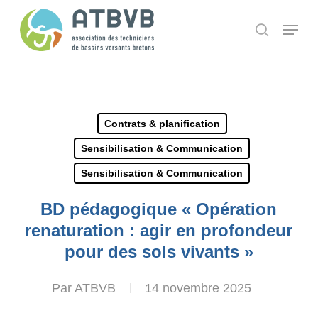
Skip
Panneau de gestion des cookies
Menu
search
to
main
content
Contrats & planification
Sensibilisation & Communication
Sensibilisation & Communication
BD pédagogique « Opération
renaturation : agir en profondeur
pour des sols vivants »
Par
ATBVB
14 novembre 2025