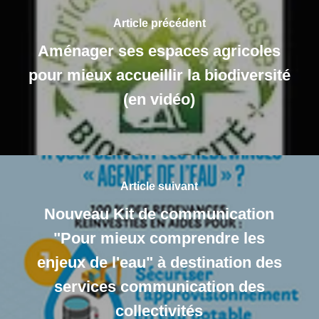
Article précédent
Aménager ses espaces agricoles
pour mieux accueillir la biodiversité
(en vidéo)
Article suivant
Nouveau Kit de communication
"Pour mieux comprendre les
enjeux de l'eau" à destination des
services communication des
collectivités