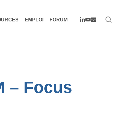
search
LINKEDIN
YOUTUBE
EMAIL
OURCES
EMPLOI
FORUM
M – Focus