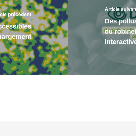
Article suivan
icle précédent
Des pollu
ccessibles
du robine
chargement
interacti