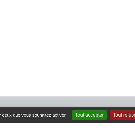
4 rue Crec’h-Ugen
ur ceux que vous souhaitez activer
Tout accepter
Tout refus
22810 Belle Isle en Terre
07 72 30 34 19