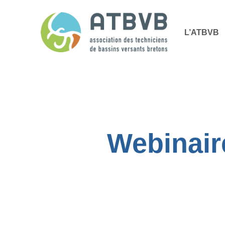
Skip
Panneau de gestion des cookies
to
L’ATBVB
main
content
Webinair