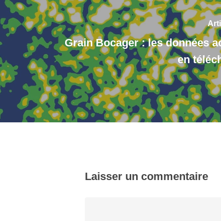
Art
Grain Bocager : les données a
en télé
Laisser un commentaire