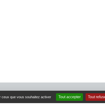
4 rue Crec’h-Ugen
ur ceux que vous souhaitez activer
Tout accepter
Tout refus
22810 Belle Isle en Terre