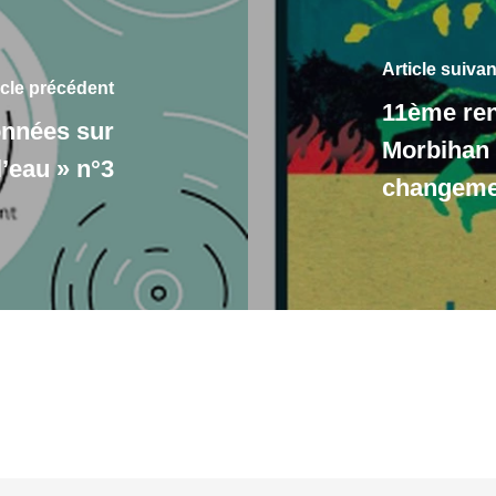
Article suivan
icle précédent
11ème ren
onnées sur
Morbihan -
l’eau » n°3
changemen