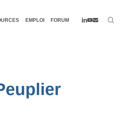
search
LINKEDIN
YOUTUBE
EMAIL
OURCES
EMPLOI
FORUM
Peuplier