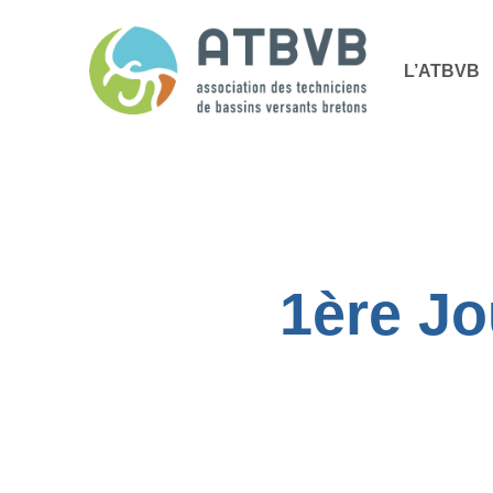
Skip
Panneau de gestion des cookies
to
L’ATBVB
main
content
1ère Jo