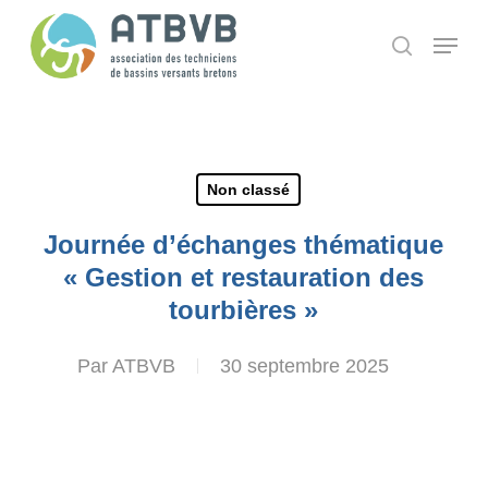
Skip
Panneau de gestion des cookies
Menu
search
to
main
content
Non classé
Journée d’échanges thématique
« Gestion et restauration des
tourbières »
Par
ATBVB
30 septembre 2025