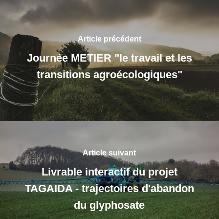
Article précédent
Journée METIER "le travail et les
transitions agroécologiques"
Article suivant
Livrable interactif du projet
TAGAIDA - trajectoires d'abandon
du glyphosate