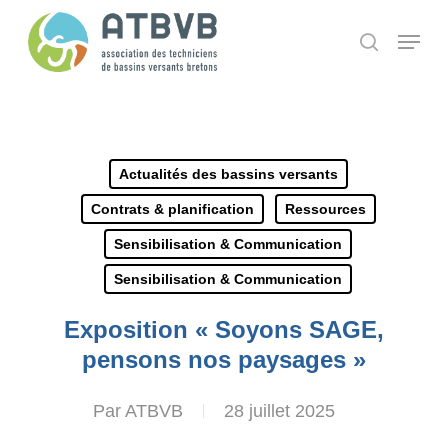
Skip
Panneau de gestion des cookies
Menu
search
to
main
content
Actualités des bassins versants
Contrats & planification
Ressources
Sensibilisation & Communication
Sensibilisation & Communication
Exposition « Soyons SAGE,
pensons nos paysages »
Par
ATBVB
28 juillet 2025