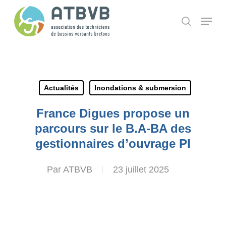
Skip
Panneau de gestion des cookies
Menu
search
to
main
content
Actualités
Inondations & submersion
France Digues propose un
parcours sur le B.A-BA des
gestionnaires d’ouvrage PI
Par
ATBVB
23 juillet 2025