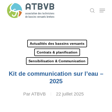
Skip
Panneau de gestion des cookies
Menu
search
to
main
content
Actualités des bassins versants
Contrats & planification
Sensibilisation & Communication
Kit de communication sur l’eau –
2025
Par
ATBVB
22 juillet 2025