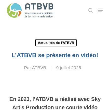
Skip
Panneau de gestion des cookies
Menu
search
to
main
content
Actualités de l'ATBVB
L’ATBVB se présente en vidéo!
Par
ATBVB
9 juillet 2025
En 2023, l’ATBVB a réalisé avec Sky
Art’s Production une courte vidéo