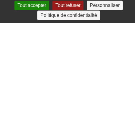
Tout accepter
Tout refuser
Personnaliser
4 rue Crec’h-Ugen
Politique de confidentialité
22810 Belle Isle en Terre
07 72 30 34 19
charlotte.leguenic@atbvb.fr
© 2026 ATBVB. Tous droits réservés |
Mentions légales
|
Politique de confidentialité