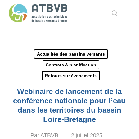
Skip
Panneau de gestion des cookies
Menu
search
to
main
content
Actualités des bassins versants
Contrats & planification
Retours sur èvenements
Webinaire de lancement de la
conférence nationale pour l’eau
dans les territoires du bassin
Loire-Bretagne
Par
ATBVB
2 juillet 2025