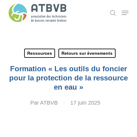
Skip
Panneau de gestion des cookies
Menu
search
to
main
content
Ressources
Retours sur èvenements
Formation « Les outils du foncier
pour la protection de la ressource
en eau »
Par
ATBVB
17 juin 2025