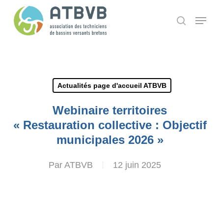
Skip
Panneau de gestion des cookies
Menu
search
to
main
content
Actualités page d'accueil ATBVB
Webinaire territoires
« Restauration collective : Objectif
municipales 2026 »
Par
ATBVB
12 juin 2025