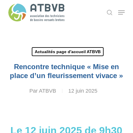
Skip
Panneau de gestion des cookies
Menu
search
to
main
content
Actualités page d'accueil ATBVB
Rencontre technique « Mise en
place d’un fleurissement vivace »
Par
ATBVB
12 juin 2025
Le 12 juin 2025 de 9h30