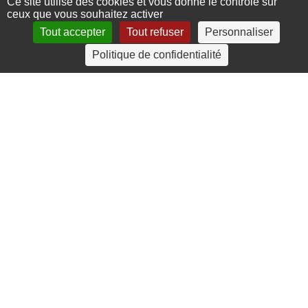
Ce site utilise des cookies et vous donne le contrôle sur
ceux que vous souhaitez activer
Tout accepter
Tout refuser
Personnaliser
4 rue Crec’h-Ugen
Politique de confidentialité
22810 Belle Isle en Terre
07 72 30 34 19
charlotte.leguenic@atbvb.fr
© 2026 ATBVB. Tous droits réservés |
Mentions légales
|
Politique de confidentialité