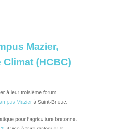
ampus Mazier,
e Climat (HCBC)
er à leur troisième forum
ampus Mazier
à Saint-Brieuc.
tique pour l’agriculture bretonne.
 2
, il vise à faire dialoguer la