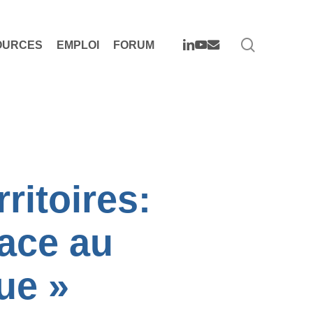
search
LINKEDIN
YOUTUBE
EMAIL
OURCES
EMPLOI
FORUM
ritoires:
face au
ue »