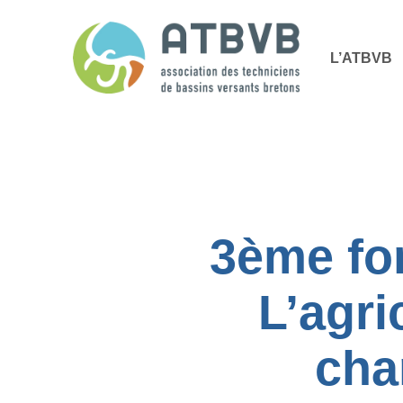
Skip
Panneau de gestion des cookies
to
L’ATBVB
main
content
3ème for
L’agri
cha