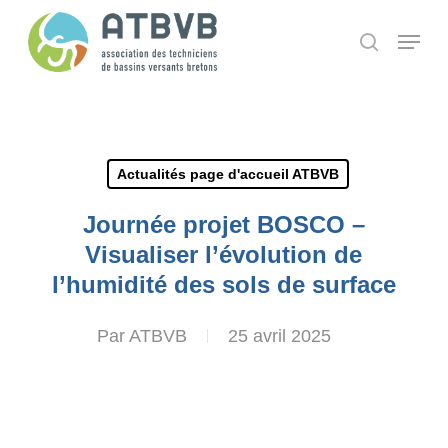
Skip
Panneau de gestion des cookies
Menu
search
to
main
content
Actualités page d'accueil ATBVB
Journée projet BOSCO –
Visualiser l’évolution de
l’humidité des sols de surface
Par
ATBVB
25 avril 2025