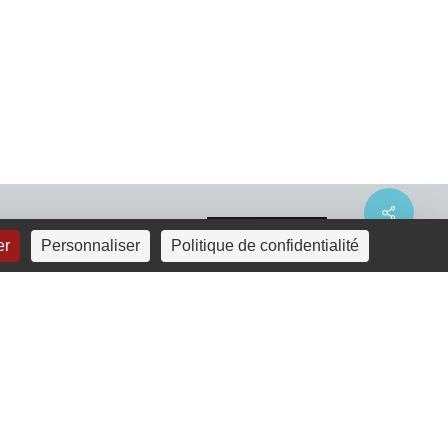
Share
er
Personnaliser
Politique de confidentialité
linkedin
youtube
email