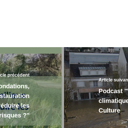
icle précédent
Article suivan
ondations,
Podcast "
stauration
climatiqu
réduire les
Culture
risques ?"