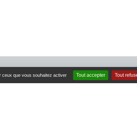
4 rue Crec’h-Ugen
ur ceux que vous souhaitez activer
Tout accepter
Tout refus
22810 Belle Isle en Terre
07 72 30 34 19
charlotte.leguenic@atbvb.fr
|
Politique de