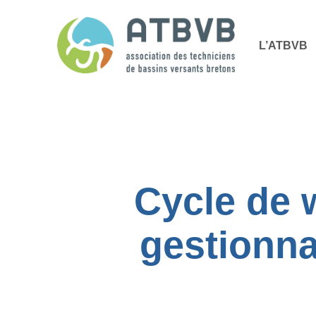
Skip
Panneau de gestion des cookies
to
L’ATBVB
main
content
Cycle de 
gestionna