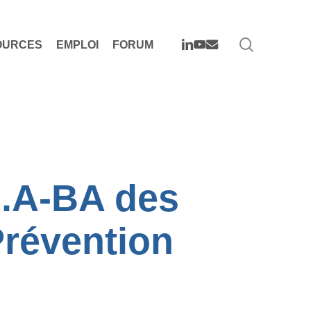
search
LINKEDIN
YOUTUBE
EMAIL
OURCES
EMPLOI
FORUM
B.A-BA des
Prévention