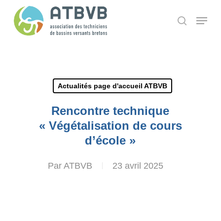
Skip
Panneau de gestion des cookies
Menu
search
to
main
content
Actualités page d'accueil ATBVB
Rencontre technique
« Végétalisation de cours
d’école »
Par
ATBVB
23 avril 2025