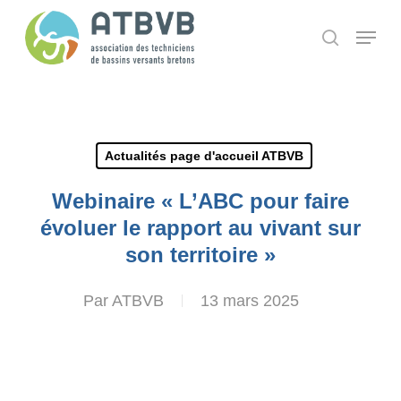
Skip
Panneau de gestion des cookies
Menu
search
to
main
content
Actualités page d'accueil ATBVB
Webinaire « L’ABC pour faire
évoluer le rapport au vivant sur
son territoire »
Par
ATBVB
13 mars 2025