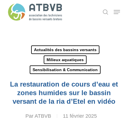
Skip
Panneau de gestion des cookies
Menu
search
to
main
content
Actualités des bassins versants
Milieux aquatiques
Sensibilisation & Communication
La restauration de cours d’eau et
zones humides sur le bassin
versant de la ria d’Etel en vidéo
Par
ATBVB
11 février 2025