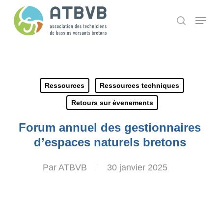
Skip
Panneau de gestion des cookies
Menu
search
to
main
content
Ressources
Ressources techniques
Retours sur èvenements
Forum annuel des gestionnaires
d’espaces naturels bretons
Par
ATBVB
30 janvier 2025