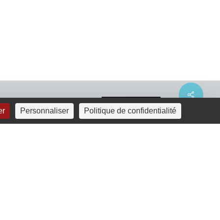
Share
er
Personnaliser
Politique de confidentialité
linkedin
youtube
email