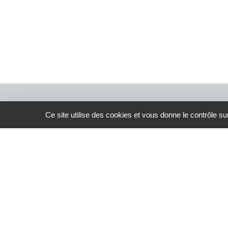
Ce site utilise des cookies et vous donne le contrôle s
© 2026 ATBVB. Tous droits réservés |
Mentions légales
confidentialité