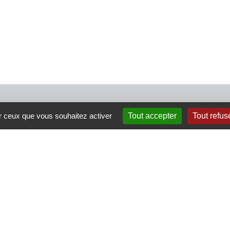
4 rue Crec’h-Ugen
ur ceux que vous souhaitez activer
Tout accepter
Tout refus
22810 Belle Isle en Terre
07 72 30 34 19
charlotte.leguenic@atbvb.fr
|
Politique de