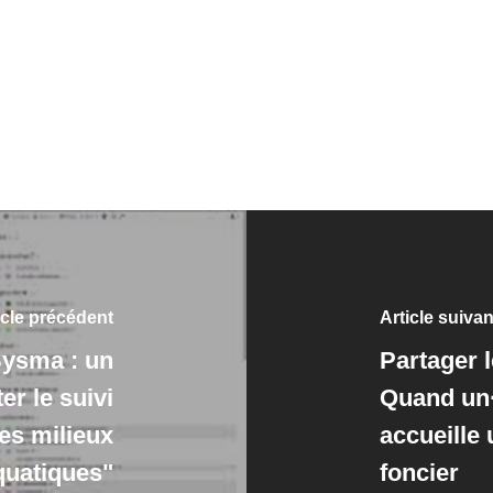
icle précédent
Article suivan
Sysma : un
Partager l
er le suivi
Quand un·e
es milieux
accueille 
quatiques"
foncier