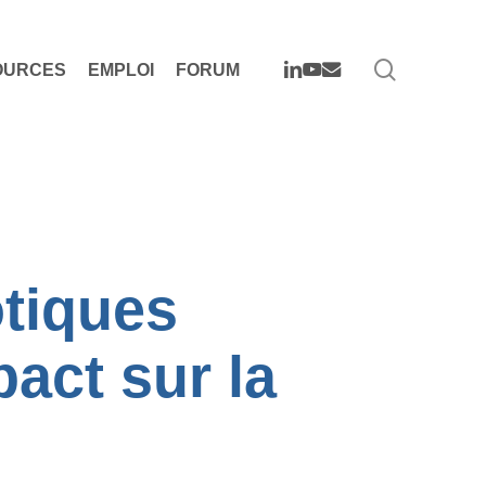
search
LINKEDIN
YOUTUBE
EMAIL
OURCES
EMPLOI
FORUM
otiques
act sur la