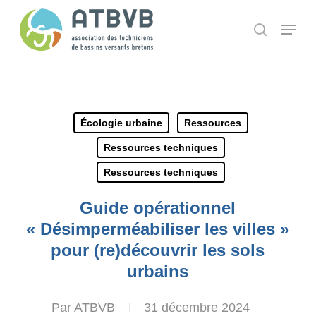
Skip
Panneau de gestion des cookies
Menu
search
to
main
content
Écologie urbaine
Ressources
Ressources techniques
Ressources techniques
Guide opérationnel
« Désimperméabiliser les villes »
pour (re)découvrir les sols
urbains
Par
ATBVB
31 décembre 2024