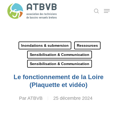
Skip
Panneau de gestion des cookies
Menu
search
to
main
content
Inondations & submersion
Ressources
Sensibilisation & Communication
Sensibilisation & Communication
Le fonctionnement de la Loire
(Plaquette et vidéo)
Par
ATBVB
25 décembre 2024