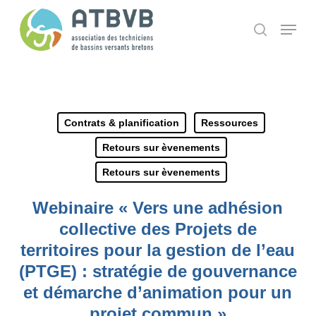
Skip
Panneau de gestion des cookies
Menu
search
to
main
content
Contrats & planification
Ressources
Retours sur èvenements
Retours sur èvenements
Webinaire « Vers une adhésion
collective des Projets de
territoires pour la gestion de l’eau
(PTGE) : stratégie de gouvernance
et démarche d’animation pour un
projet commun »