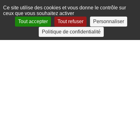
Ce site utilise des cookies et vous donne le contrôle sur
ceux que vous souhaitez activer
Tout accepter
Tout refuser
Personnaliser
4 rue Crec’h-Ugen
Politique de confidentialité
22810 Belle Isle en Terre
07 72 30 34 19
charlotte.leguenic@atbvb.fr
© 2026 ATBVB. Tous droits réservés |
Mentions légales
|