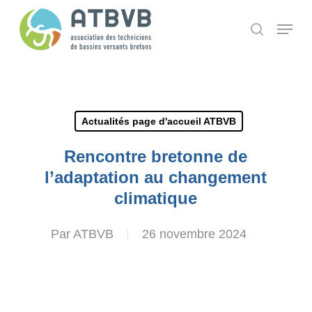
Skip
Panneau de gestion des cookies
Menu
search
to
main
content
Actualités page d'accueil ATBVB
Rencontre bretonne de
l’adaptation au changement
climatique
Par
ATBVB
26 novembre 2024