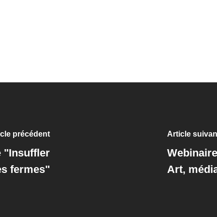
icle précédent
Article suivan
"Insuffler
Webinaire 
les fermes"
Art, média