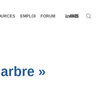
search
LINKEDIN
YOUTUBE
EMAIL
OURCES
EMPLOI
FORUM
arbre »