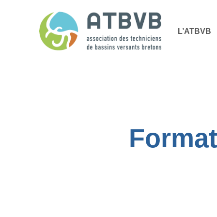
Skip
Panneau de gestion des cookies
to
L’ATBVB
main
content
Format