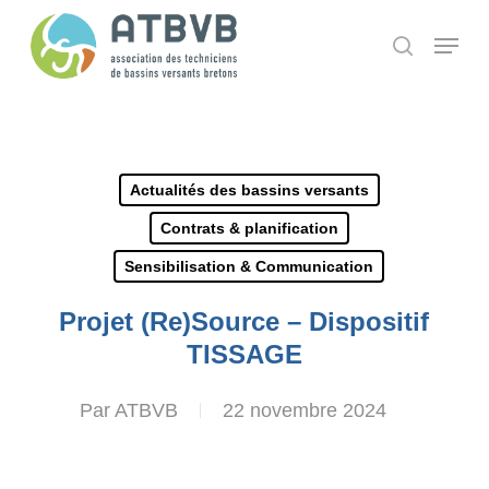
Skip
Panneau de gestion des cookies
Menu
search
to
main
content
Actualités des bassins versants
Contrats & planification
Sensibilisation & Communication
Projet (Re)Source – Dispositif
TISSAGE
Par
ATBVB
22 novembre 2024