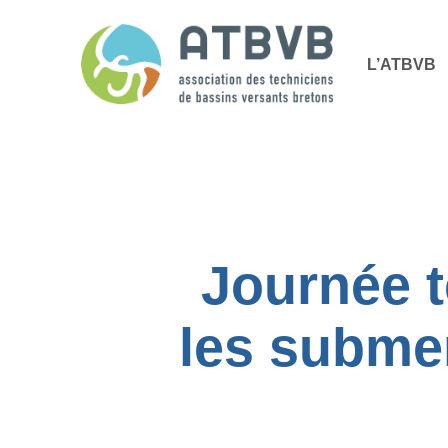
Skip
Panneau de gestion des cookies
to
L’ATBVB
main
content
Journée t
les submer