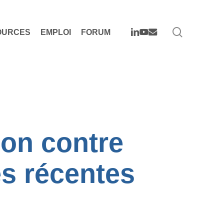
search
LINKEDIN
YOUTUBE
EMAIL
OURCES
EMPLOI
FORUM
ion contre
es récentes