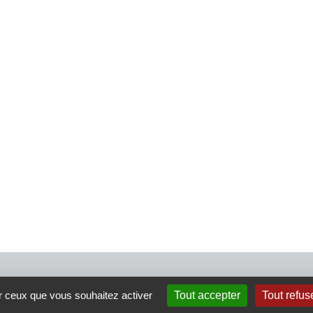
4 rue Crec’h-Ugen
ur ceux que vous souhaitez activer
Tout accepter
Tout refus