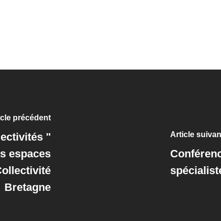
icle précédent
Article suivan
ctivités "
s espaces
Conférenc
llectivité
spécialist
Bretagne