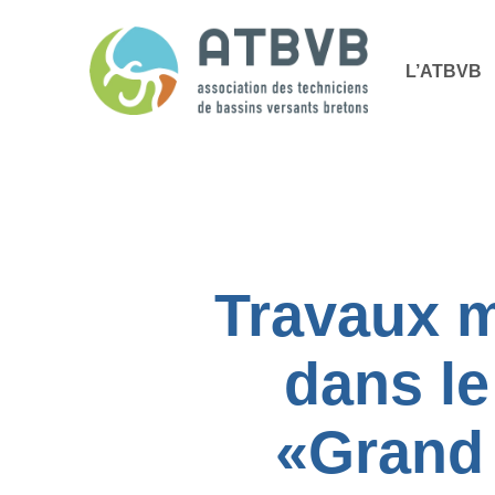
Skip
Panneau de gestion des cookies
to
L’ATBVB
main
content
Travaux m
dans le
«Grand 