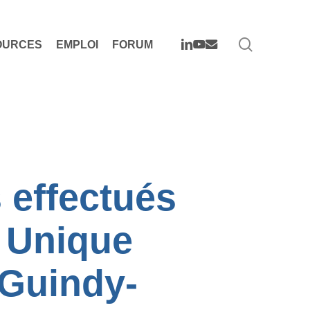
search
LINKEDIN
YOUTUBE
EMAIL
OURCES
EMPLOI
FORUM
 effectués
t Unique
-Guindy-