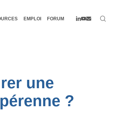
search
LINKEDIN
YOUTUBE
EMAIL
OURCES
EMPLOI
FORUM
rer une
t pérenne ?