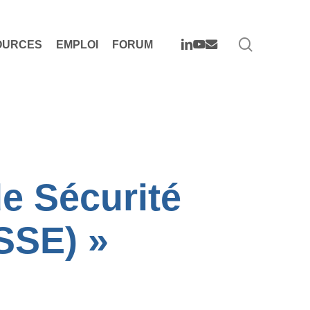
search
LINKEDIN
YOUTUBE
EMAIL
OURCES
EMPLOI
FORUM
de Sécurité
SSE) »