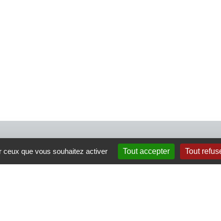
4 rue Crec’h-Ugen
ur ceux que vous souhaitez activer
Tout accepter
Tout refus
22810 Belle Isle en Terre
07 72 30 34 19
charlotte.leguenic@atbvb.fr