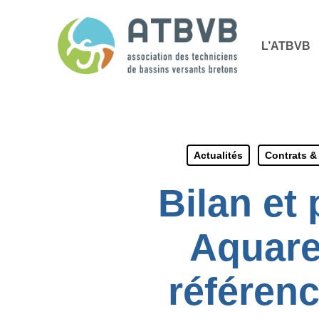
Skip
Panneau de gestion des cookies
to
L’ATBVB
main
content
Actualités
Contrats & 
Bilan et
Aquaref
référenc