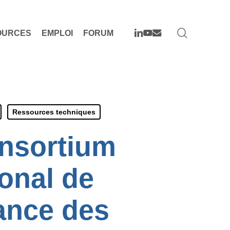
search
LINKEDIN
YOUTUBE
EMAIL
OURCES
EMPLOI
FORUM
Ressources techniques
onsortium
ional de
lance des