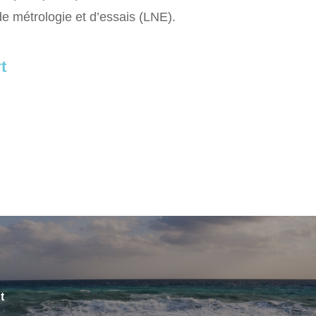
 de métrologie et d’essais (LNE).
t
t