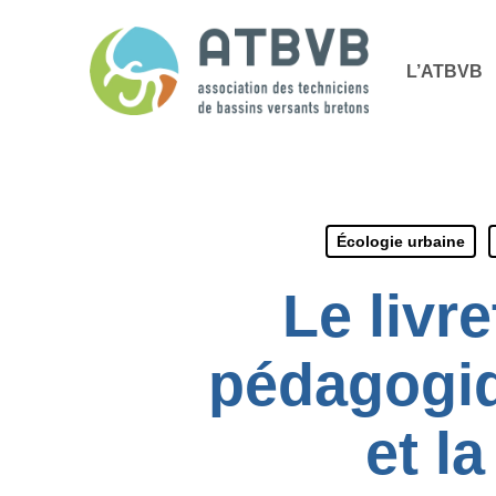
Skip
Panneau de gestion des cookies
to
L’ATBVB
main
content
Écologie urbaine
Le livr
pédagogiqu
et l