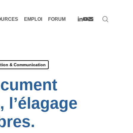
search
LINKEDIN
YOUTUBE
EMAIL
OURCES
EMPLOI
FORUM
ation & Communication
document
, l’élagage
bres.