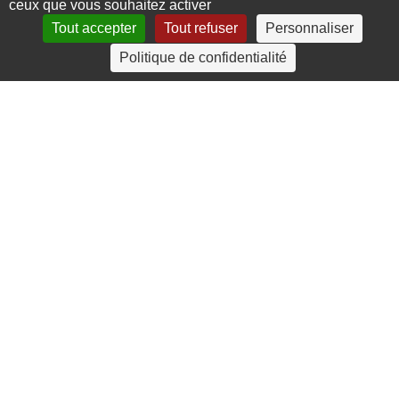
ceux que vous souhaitez activer
Tout accepter
Tout refuser
Personnaliser
4 rue Crec’h-Ugen
Politique de confidentialité
22810 Belle Isle en Terre
07 72 30 34 19
charlotte.leguenic@atbvb.fr
© 2026 ATBVB. Tous droits réservés |
Mentions légales
|
Politique de confidentialité