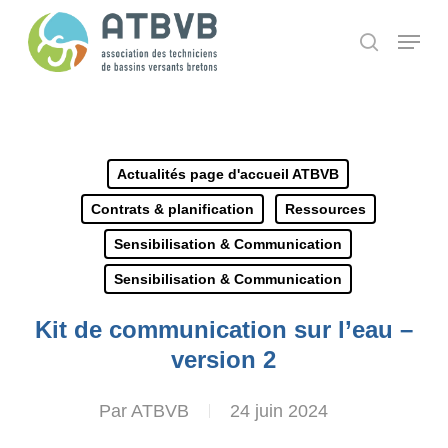
Skip
Panneau de gestion des cookies
Menu
search
to
main
content
Actualités page d'accueil ATBVB
Contrats & planification
Ressources
Sensibilisation & Communication
Sensibilisation & Communication
Kit de communication sur l’eau –
version 2
Par
ATBVB
24 juin 2024