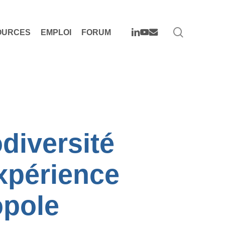
search
LINKEDIN
YOUTUBE
EMAIL
OURCES
EMPLOI
FORUM
odiversité
xpérience
opole