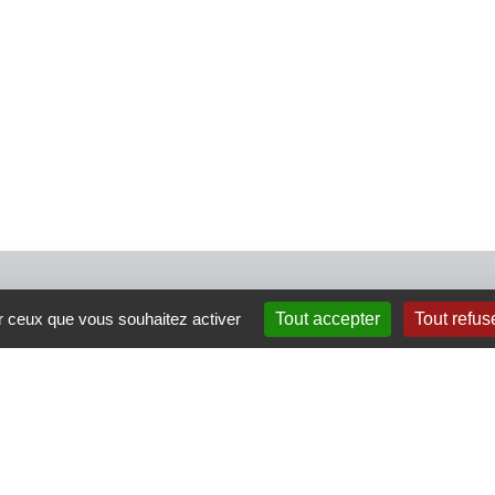
4 rue Crec’h-Ugen
ur ceux que vous souhaitez activer
Tout accepter
Tout refus
22810 Belle Isle en Terre
07 72 30 34 19
charlotte.leguenic@atbvb.fr