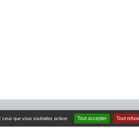
4 rue Crec’h-Ugen
ur ceux que vous souhaitez activer
Tout accepter
Tout refus
22810 Belle Isle en Terre
07 72 30 34 19