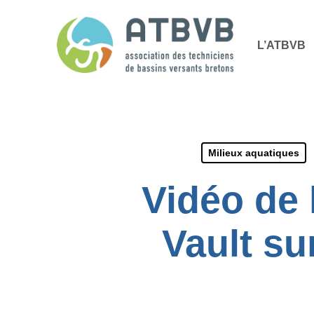
Skip
Panneau de gestion des cookies
to
L’ATBVB
main
content
Milieux aquatiques
Vidéo de 
Vault su