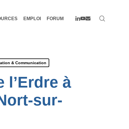
search
LINKEDIN
YOUTUBE
EMAIL
OURCES
EMPLOI
FORUM
sation & Communication
 l’Erdre à
Nort-sur-